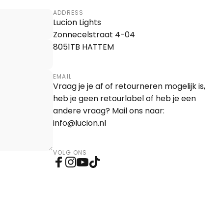
ADDRESS
Lucion Lights
Zonnecelstraat 4-04
8051TB HATTEM
EMAIL
Vraag je je af of retourneren mogelijk is,
heb je geen retourlabel of heb je een
andere vraag? Mail ons naar:
info@lucion.nl
VOLG ONS
Facebook
Instagram
YouTube
TikTok