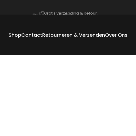
Slideshow pauzeren
Meer dan 15.000 tevreden klanten
Gratis verzending & Retour
Shop
Contact
Retourneren & Verzenden
Over Ons
Shop
Contact
Retourneren & Verzenden
Over Ons