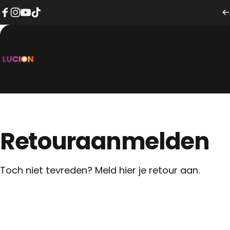
Skip to content
Facebook
Instagram
YouTube
TikTok
Lucion Lights
Retour
aanmelden
Toch niet tevreden? Meld hier je retour aan.